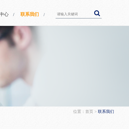
中心
联系我们
位置：
首页
>
联系我们