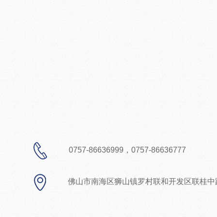
0757-86636999，0757-86636777
佛山市南海区狮山镇罗村联和开发区联桂中