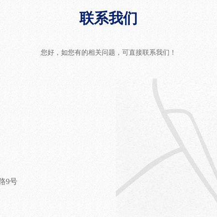
联系我们
您好，如您有的相关问题，可直接联系我们！
路9号