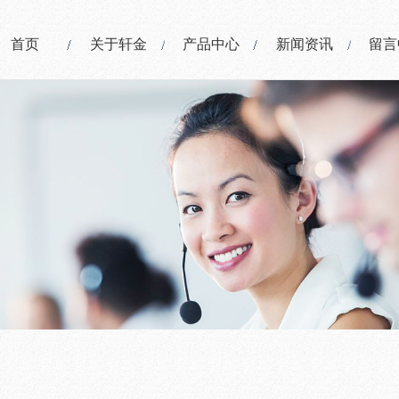
首页
关于轩金
产品中心
新闻资讯
留言